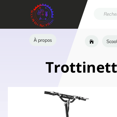
À propos
Scoot
Trottinet