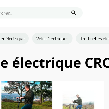
er électrique
Vélos électriques
Trottinettes él
te électrique C