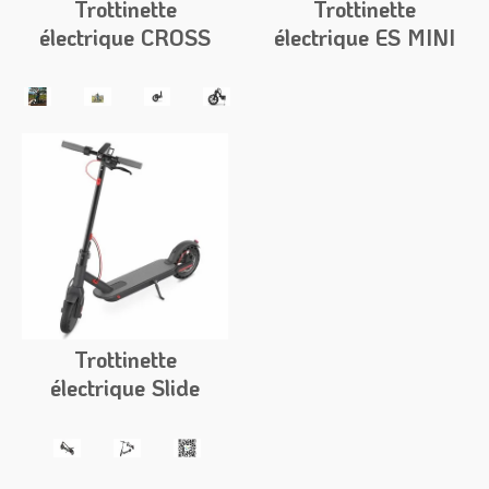
Trottinette
Trottinette
électrique CROSS
électrique ES MINI
1000W
LIGHT 250
Trottinette
électrique Slide
Rideon 365 v2
MAX Bluetooth +
App