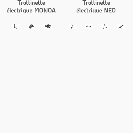
Trottinette
Trottinette
électrique MONOA
électrique NEO
T5 CONNECTED
ROAD SUPRA -
Sans selle