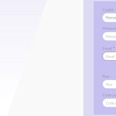
Civilité :
Prénom 
Email
*
Rue :
Code po