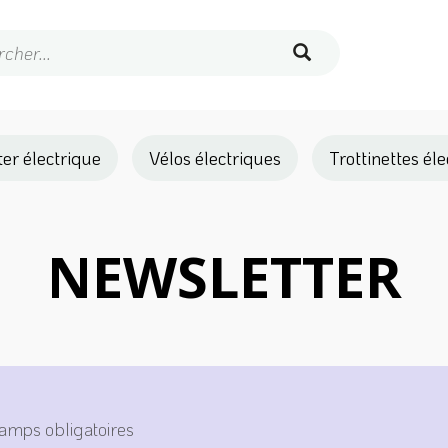
er électrique
Vélos électriques
Trottinettes él
NEWSLETTER
mps obligatoires